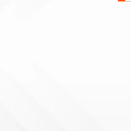
M36X1
DIN93
8
RAW
quantit