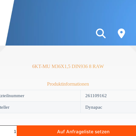
6KT-MU M36X1,5 DIN936 8 RAW
Produktinformationen
tzteilnummer
261109162
teller
Dynapac
Auf Anfrageliste setzen