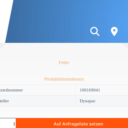
Feder
Produktinformationen
tzteilnummer
108169041
teller
Dynapac
Auf Anfrageliste setzen
y