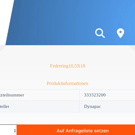
Federring10,5X18
Produktinformationen
tzteilnummer
333323200
teller
Dynapac
ing10,5X18
Auf Anfrageliste setzen
y