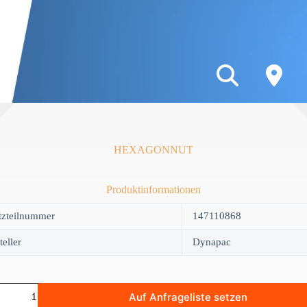
HEXAGONNUT
Produktinformationen
tzteilnummer
147110868
teller
Dynapac
GONNUT
Auf Anfrageliste setzen
y