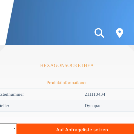
HEXAGONSOCKETHEA
Produktinformationen
tzteilnummer
211110434
teller
Dynapac
GONSOCKETHEA
Auf Anfrageliste setzen
y