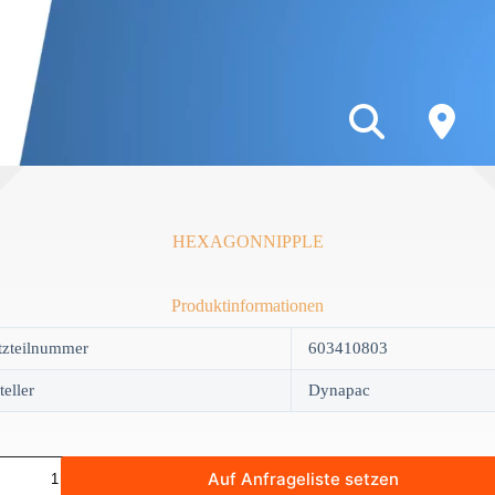
HEXAGONNIPPLE
Produktinformationen
tzteilnummer
603410803
teller
Dynapac
GONNIPPLE
Auf Anfrageliste setzen
y