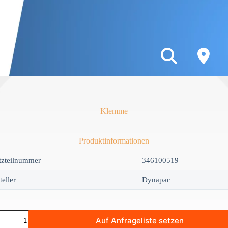
Klemme
Produktinformationen
tzteilnummer
346100519
teller
Dynapac
e
Auf Anfrageliste setzen
y