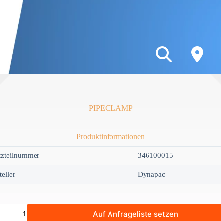
PIPECLAMP
Produktinformationen
tzteilnummer
346100015
teller
Dynapac
LAMP
Auf Anfrageliste setzen
y