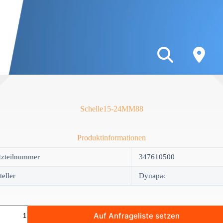
Schelle15-24MM88
Produktinformationen
tzteilnummer
347610500
teller
Dynapac
e15-
Auf Anfrageliste setzen
88