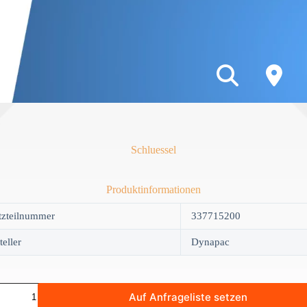
Schluessel
Produktinformationen
tzteilnummer
337715200
teller
Dynapac
sel
Auf Anfrageliste setzen
y