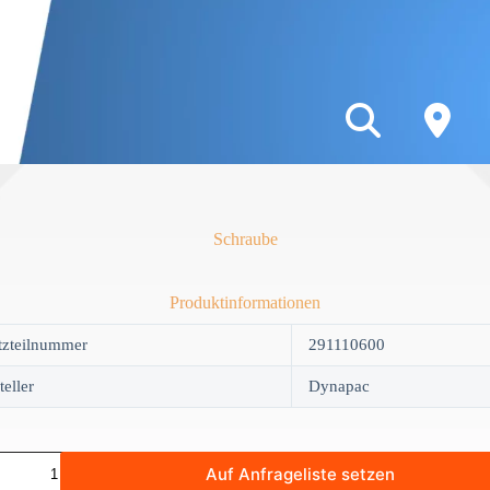
Schraube
Produktinformationen
tzteilnummer
291110600
teller
Dynapac
be
Auf Anfrageliste setzen
y