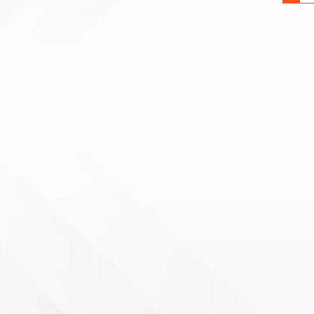
4X10-
8.8
ZI
quantit