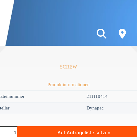
SCREW
Produktinformationen
tzteilnummer
211110414
teller
Dynapac
W
Auf Anfrageliste setzen
y