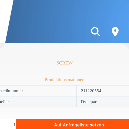
SCREW
Produktinformationen
tzteilnummer
211220554
teller
Dynapac
W
Auf Anfrageliste setzen
y