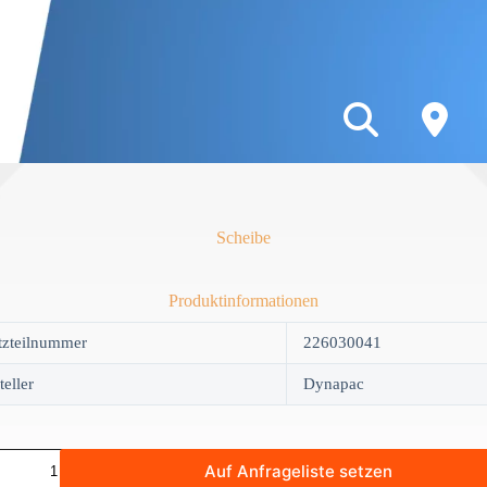
Scheibe
Produktinformationen
tzteilnummer
226030041
teller
Dynapac
e
Auf Anfrageliste setzen
y