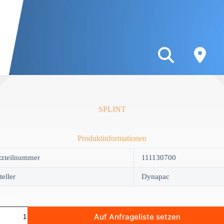
SPLINT
Produktinformationen
tzteilnummer
111130700
teller
Dynapac
T
Auf Anfrageliste setzen
y