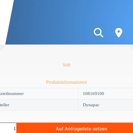
Stift
Produktinformationen
tzteilnummer
108169100
teller
Dynapac
Auf Anfrageliste setzen
y