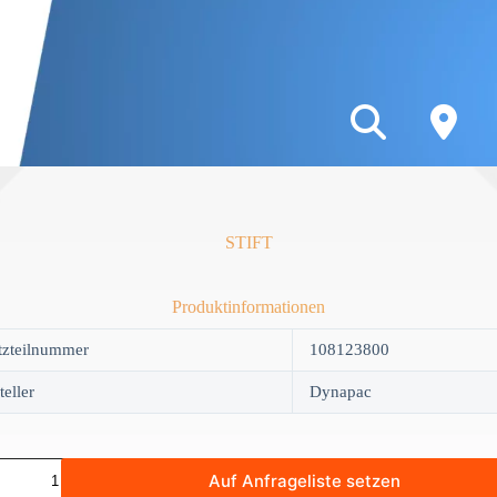
STIFT
Produktinformationen
tzteilnummer
108123800
teller
Dynapac
Auf Anfrageliste setzen
y